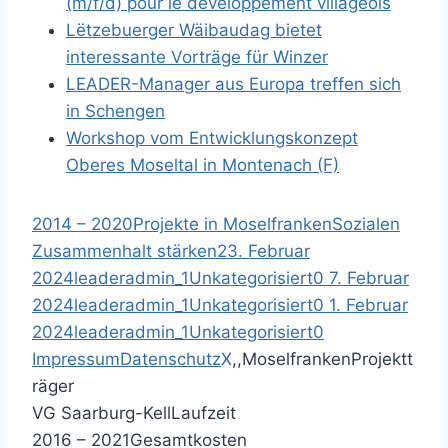
(m/f/d) pour le développement villageois
Lëtzebuerger Wäibaudag bietet
interessante Vorträge für Winzer
LEADER-Manager aus Europa treffen sich
in Schengen
Workshop vom Entwicklungskonzept
Oberes Moseltal in Montenach (F)
2014 – 2020
Projekte in Moselfranken
Sozialen
Zusammenhalt stärken
23. Februar
2024
leaderadmin_1
Unkategorisiert
0
7. Februar
2024
leaderadmin_1
Unkategorisiert
0
1. Februar
2024
leaderadmin_1
Unkategorisiert
0
Impressum
Datenschutz
X
,
,
Moselfranken
Projektt
räger
VG Saarburg-Kell
Laufzeit
2016 – 2021
Gesamtkosten