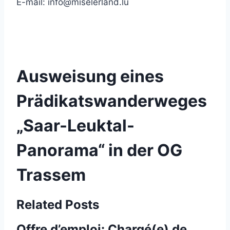
E-mail:
info@miselerland.lu
Ausweisung eines
Prädikatswanderweges
„Saar-Leuktal-
Panorama“ in der OG
Trassem
Related Posts
Offre d’emploi: Chargé(e) de