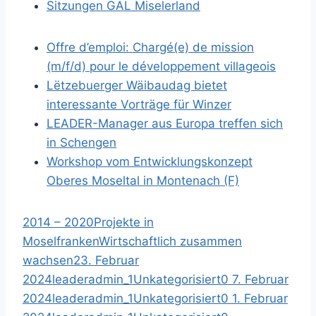
Sitzungen GAL Miselerland
Offre d’emploi: Chargé(e) de mission
(m/f/d) pour le développement villageois
Lëtzebuerger Wäibaudag bietet
interessante Vorträge für Winzer
LEADER-Manager aus Europa treffen sich
in Schengen
Workshop vom Entwicklungskonzept
Oberes Moseltal in Montenach (F)
2014 – 2020
Projekte in
Moselfranken
Wirtschaftlich zusammen
wachsen
23. Februar
2024
leaderadmin_1
Unkategorisiert
0
7. Februar
2024
leaderadmin_1
Unkategorisiert
0
1. Februar