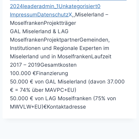
2024
leaderadmin_1
Unkategorisiert
0
Impressum
Datenschutz
X
,
,
Miselerland –
Moselfranken
Projektträger
GAL Miselerland & LAG
Moselfranken
Projektpartner
Gemeinden,
Institutionen und Regionale Experten im
Miselerland und in Moselfranken
Laufzeit
2017 – 2019
Gesamtkosten
100.000 €
Finanzierung
50.000 € von GAL Miselerland (davon 37.000
€ = 74% über MAVPC+EU)
50.000 € von LAG Moselfranken (75% von
MWVLW+EU)€
Kontaktadresse