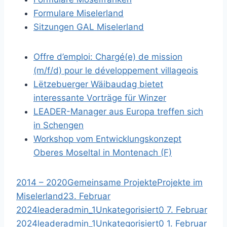
Formulare Miselerland
Sitzungen GAL Miselerland
Offre d’emploi: Chargé(e) de mission
(m/f/d) pour le développement villageois
Lëtzebuerger Wäibaudag bietet
interessante Vorträge für Winzer
LEADER-Manager aus Europa treffen sich
in Schengen
Workshop vom Entwicklungskonzept
Oberes Moseltal in Montenach (F)
2014 – 2020
Gemeinsame Projekte
Projekte im
Miselerland
23. Februar
2024
leaderadmin_1
Unkategorisiert
0
7. Februar
2024
leaderadmin_1
Unkategorisiert
0
1. Februar