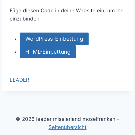
n
Füge diesen Code in deine Website ein, um ihn
i
einzubinden
q
u
WordPress-Einbettung
é
f
HTML-Einbettung
o
r
d
LEADER
e
r
t
b
e
© 2026 leader miselerland moselfranken -
s
Seitenübersicht
s