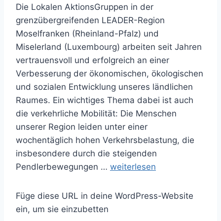
Die Lokalen AktionsGruppen in der
grenzübergreifenden LEADER-Region
Moselfranken (Rheinland-Pfalz) und
Miselerland (Luxembourg) arbeiten seit Jahren
vertrauensvoll und erfolgreich an einer
Verbesserung der ökonomischen, ökologischen
und sozialen Entwicklung unseres ländlichen
Raumes. Ein wichtiges Thema dabei ist auch
die verkehrliche Mobilität: Die Menschen
unserer Region leiden unter einer
wochentäglich hohen Verkehrs­belastung, die
insbesondere durch die steigenden
K
Pendlerbewegungen …
weiterlesen
o
m
Füge diese URL in deine WordPress-Website
m
ein, um sie einzubetten
u