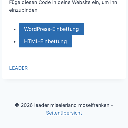
Füge diesen Code in deine Website ein, um ihn
s
einzubinden
k
r
WordPress-Einbettung
e
i
HTML-Einbettung
s
v
e
LEADER
r
n
e
t
z
© 2026 leader miselerland moselfranken -
t
Seitenübersicht
S
c