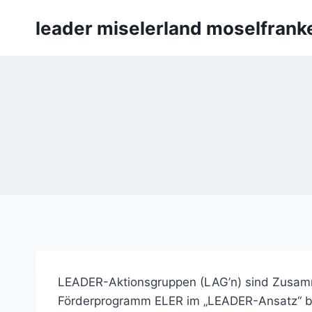
Zum
leader miselerland moselfrank
Inhalt
springen
LEADER-Aktionsgruppen (LAG’n) sind Zusammen
Förderprogramm ELER im „LEADER-Ansatz“ be