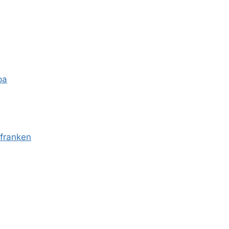
pa
franken