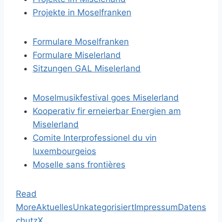
Projekte in Moselfranken
Formulare Moselfranken
Formulare Miselerland
Sitzungen GAL Miselerland
Moselmusikfestival goes Miselerland
Kooperativ fir erneierbar Energien am
Miselerland
Comite Interprofessionel du vin
luxembourgeios
Moselle sans frontières
Read
More
Aktuelles
Unkategorisiert
Impressum
Datens
chutz
X
,