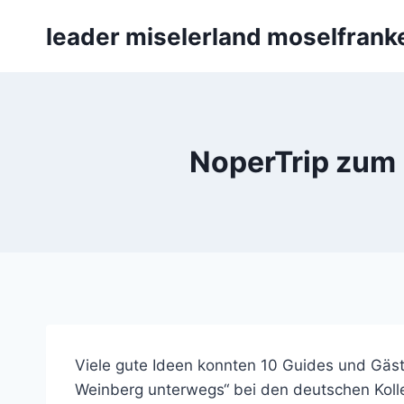
Zum
leader miselerland moselfrank
Inhalt
springen
NoperTrip zum 
Viele gute Ideen konnten 10 Guides und Gäs
Weinberg unterwegs“ bei den deutschen Kol