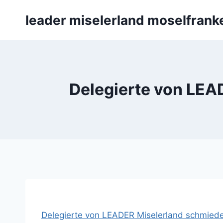
Zum
leader miselerland moselfrank
Inhalt
springen
Delegierte von LEA
Delegierte von LEADER Miselerland schmied