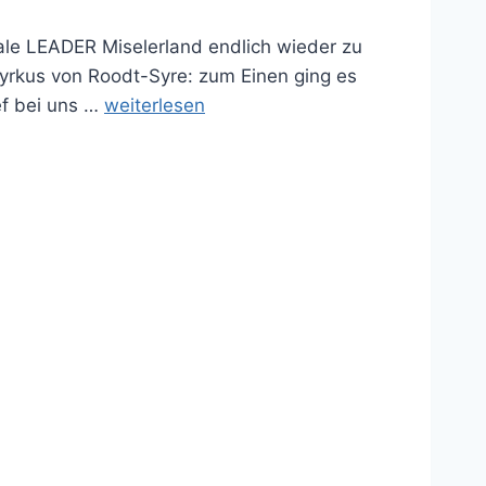
ale LEADER Miselerland endlich wieder zu
rkus von Roodt-Syre: zum Einen ging es
D
ef bei uns …
weiterlesen
e
l
e
g
i
e
r
t
e
v
o
n
L