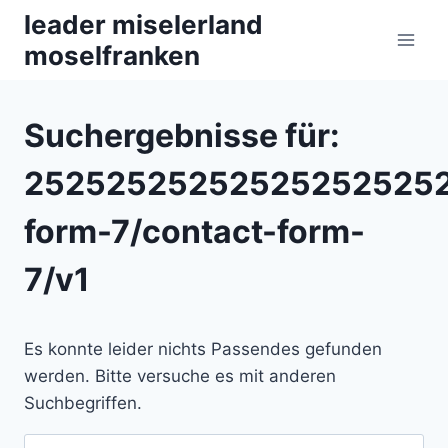
Zum
leader miselerland
Inhalt
moselfranken
springen
Suchergebnisse für:
252525252525252525252
form-7/contact-form-
7/v1
Es konnte leider nichts Passendes gefunden
werden. Bitte versuche es mit anderen
Suchbegriffen.
Suchen