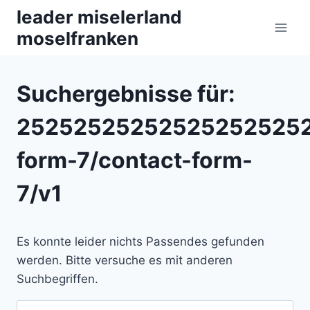
Zum
leader miselerland
Inhalt
moselfranken
springen
Suchergebnisse für:
252525252525252525252
form-7/contact-form-
7/v1
Es konnte leider nichts Passendes gefunden
werden. Bitte versuche es mit anderen
Suchbegriffen.
Suchen