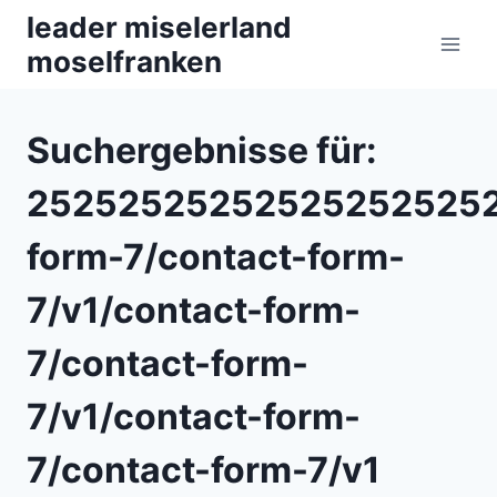
Zum
leader miselerland
Inhalt
moselfranken
springen
Suchergebnisse für:
252525252525252525252
form-7/contact-form-
7/v1/contact-form-
7/contact-form-
7/v1/contact-form-
7/contact-form-7/v1