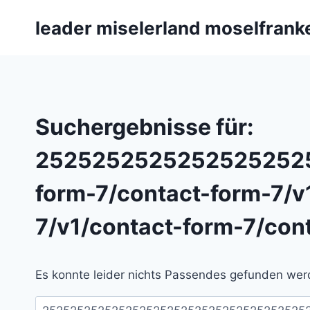
Zum
leader miselerland moselfrank
Inhalt
springen
Suchergebnisse für:
2525252525252525252
form-7/contact-form-7/v
7/v1/contact-form-7/con
Es konnte leider nichts Passendes gefunden werd
Suchen