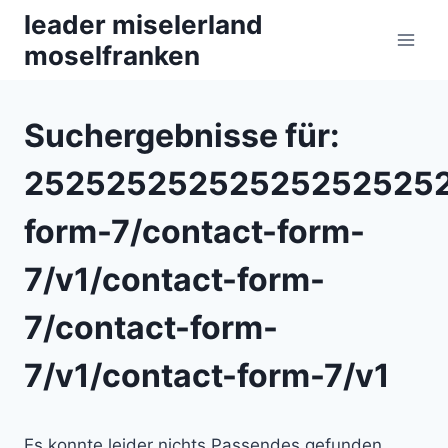
Zum
leader miselerland
Inhalt
moselfranken
springen
Suchergebnisse für:
252525252525252525252
form-7/contact-form-
7/v1/contact-form-
7/contact-form-
7/v1/contact-form-7/v1
Es konnte leider nichts Passendes gefunden