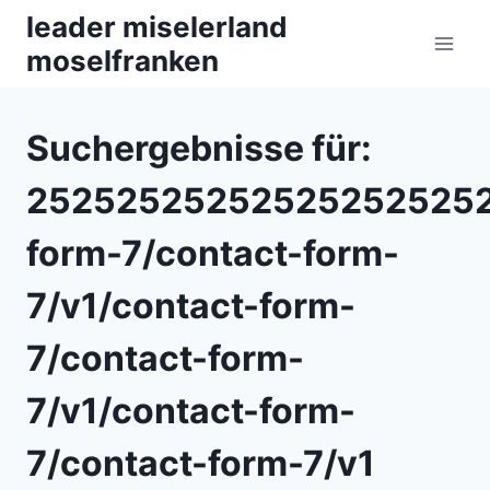
Zum
leader miselerland
Inhalt
moselfranken
springen
Suchergebnisse für:
252525252525252525252
form-7/contact-form-
7/v1/contact-form-
7/contact-form-
7/v1/contact-form-
7/contact-form-7/v1