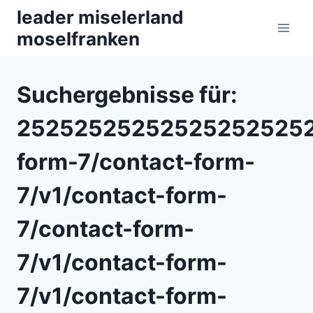
Zum
leader miselerland
Inhalt
moselfranken
springen
Suchergebnisse für:
252525252525252525252
form-7/contact-form-
7/v1/contact-form-
7/contact-form-
7/v1/contact-form-
7/v1/contact-form-