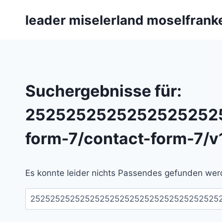
Zum
leader miselerland moselfrank
Inhalt
springen
Suchergebnisse für:
2525252525252525252
form-7/contact-form-7/v
Es konnte leider nichts Passendes gefunden werd
Suchen
nach: