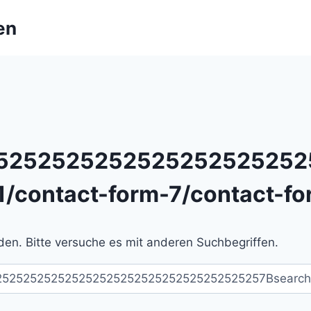
en
52525252525252525252525
1/contact-form-7/contact-fo
en. Bitte versuche es mit anderen Suchbegriffen.