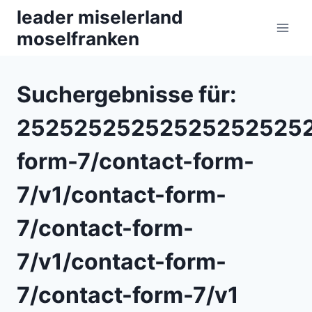
Zum
leader miselerland
Inhalt
moselfranken
springen
Suchergebnisse für:
252525252525252525252
form-7/contact-form-
7/v1/contact-form-
7/contact-form-
7/v1/contact-form-
7/contact-form-7/v1