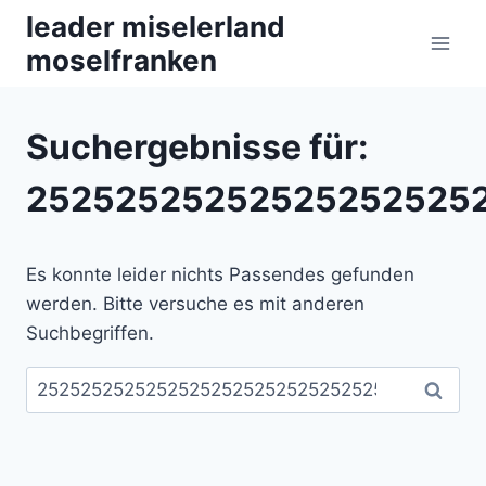
Zum
leader miselerland
Inhalt
moselfranken
springen
Suchergebnisse für:
252525252525252525252
Es konnte leider nichts Passendes gefunden
werden. Bitte versuche es mit anderen
Suchbegriffen.
Suchen
nach: