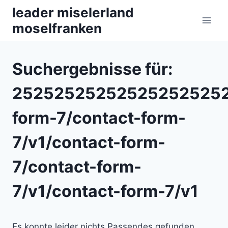
Zum
leader miselerland
Inhalt
moselfranken
springen
Suchergebnisse für:
252525252525252525252
form-7/contact-form-
7/v1/contact-form-
7/contact-form-
7/v1/contact-form-7/v1
Es konnte leider nichts Passendes gefunden