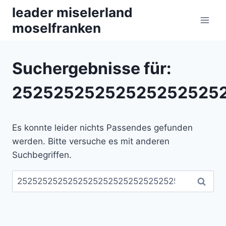
Zum
leader miselerland
Inhalt
moselfranken
springen
Suchergebnisse für:
252525252525252525252
Es konnte leider nichts Passendes gefunden
werden. Bitte versuche es mit anderen
Suchbegriffen.
Suchen
nach: