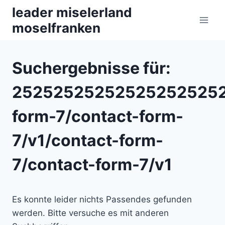
Zum
leader miselerland
Inhalt
moselfranken
springen
Suchergebnisse für:
252525252525252525252
form-7/contact-form-
7/v1/contact-form-
7/contact-form-7/v1
Es konnte leider nichts Passendes gefunden
werden. Bitte versuche es mit anderen