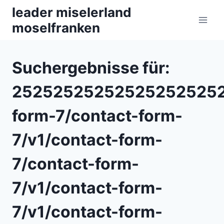
Zum
leader miselerland
Inhalt
moselfranken
springen
Suchergebnisse für:
252525252525252525252
form-7/contact-form-
7/v1/contact-form-
7/contact-form-
7/v1/contact-form-
7/v1/contact-form-