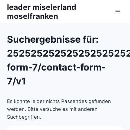
Zum
leader miselerland
Inhalt
moselfranken
springen
Suchergebnisse für:
252525252525252525252
form-7/contact-form-
7/v1
Es konnte leider nichts Passendes gefunden
werden. Bitte versuche es mit anderen
Suchbegriffen.
Suchen