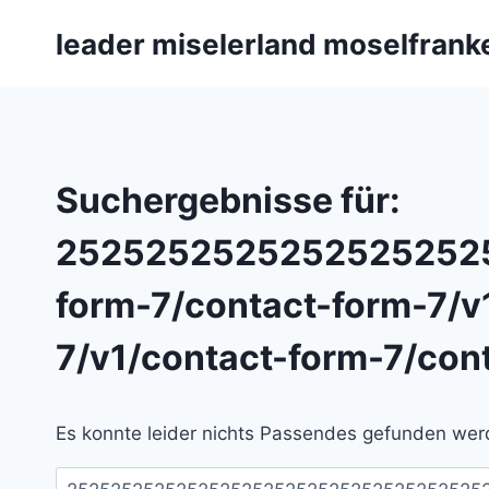
Zum
leader miselerland moselfrank
Inhalt
springen
Suchergebnisse für:
25252525252525252525
form-7/contact-form-7/v
7/v1/contact-form-7/con
Es konnte leider nichts Passendes gefunden werd
Suchen