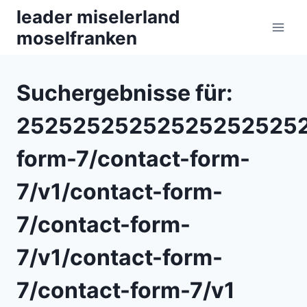
Zum
leader miselerland
Inhalt
moselfranken
springen
Suchergebnisse für:
252525252525252525252
form-7/contact-form-
7/v1/contact-form-
7/contact-form-
7/v1/contact-form-
7/contact-form-7/v1