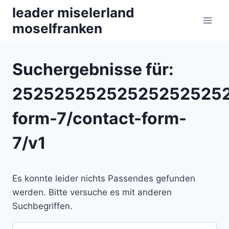
Zum
leader miselerland
Inhalt
moselfranken
springen
Suchergebnisse für:
252525252525252525252
form-7/contact-form-
7/v1
Es konnte leider nichts Passendes gefunden
werden. Bitte versuche es mit anderen
Suchbegriffen.
Suchen