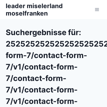
Zum
leader miselerland
Inhalt
moselfranken
springen
Suchergebnisse für:
252525252525252525252
form-7/contact-form-
7/v1/contact-form-
7/contact-form-
7/v1/contact-form-
7/v1/contact-form-