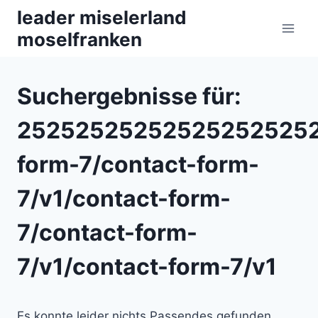
Zum
leader miselerland
Inhalt
moselfranken
springen
Suchergebnisse für:
252525252525252525252
form-7/contact-form-
7/v1/contact-form-
7/contact-form-
7/v1/contact-form-7/v1
Es konnte leider nichts Passendes gefunden