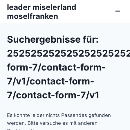
Zum
leader miselerland
Inhalt
moselfranken
springen
Suchergebnisse für:
252525252525252525252
form-7/contact-form-
7/v1/contact-form-
7/contact-form-7/v1
Es konnte leider nichts Passendes gefunden
werden. Bitte versuche es mit anderen