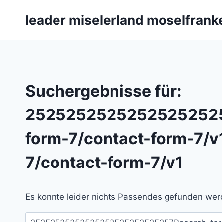
Zum
leader miselerland moselfrank
Inhalt
springen
Suchergebnisse für:
25252525252525252525
form-7/contact-form-7/v
7/contact-form-7/v1
Es konnte leider nichts Passendes gefunden werd
Suchen