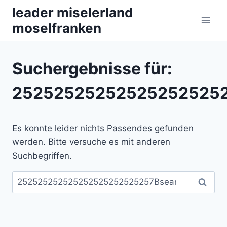
Zum
leader miselerland
Inhalt
moselfranken
springen
Suchergebnisse für:
252525252525252525252
Es konnte leider nichts Passendes gefunden
werden. Bitte versuche es mit anderen
Suchbegriffen.
Suchen
nach: