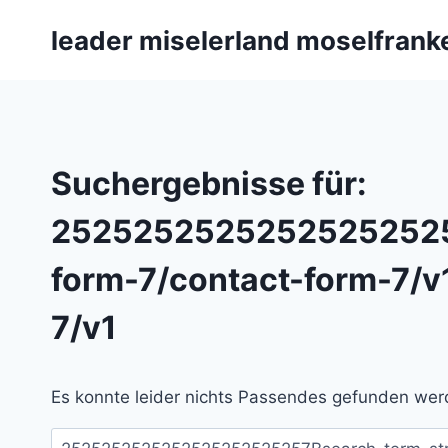
Zum
leader miselerland moselfrank
Inhalt
springen
Suchergebnisse für:
25252525252525252525
form-7/contact-form-7/v
7/v1
Es konnte leider nichts Passendes gefunden werd
Suchen