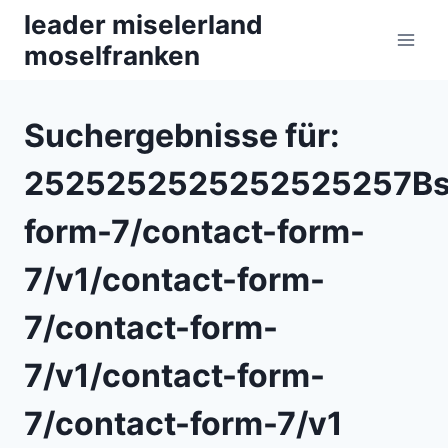
Zum
leader miselerland
Inhalt
moselfranken
springen
Suchergebnisse für:
2525252525252525257Bse
form-7/contact-form-
7/v1/contact-form-
7/contact-form-
7/v1/contact-form-
7/contact-form-7/v1