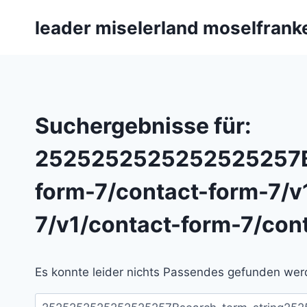
Zum
leader miselerland moselfrank
Inhalt
springen
Suchergebnisse für:
2525252525252525257B
form-7/contact-form-7/v
7/v1/contact-form-7/con
Es konnte leider nichts Passendes gefunden werd
Suchen