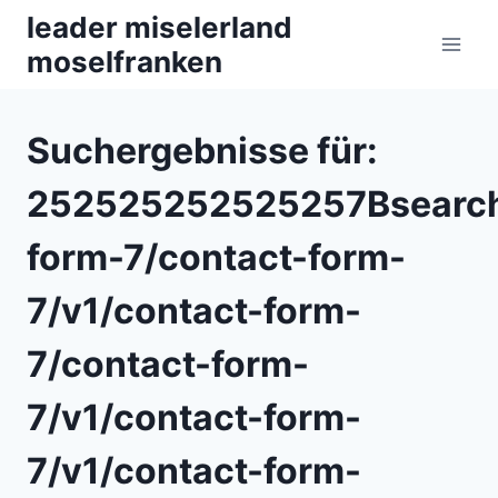
Zum
leader miselerland
Inhalt
moselfranken
springen
Suchergebnisse für:
252525252525257Bsearch
form-7/contact-form-
7/v1/contact-form-
7/contact-form-
7/v1/contact-form-
7/v1/contact-form-