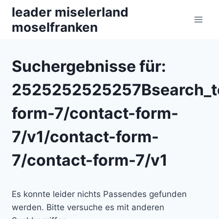
Zum
leader miselerland
Inhalt
moselfranken
springen
Suchergebnisse für:
2525252525257Bsearch_t
form-7/contact-form-
7/v1/contact-form-
7/contact-form-7/v1
Es konnte leider nichts Passendes gefunden
werden. Bitte versuche es mit anderen