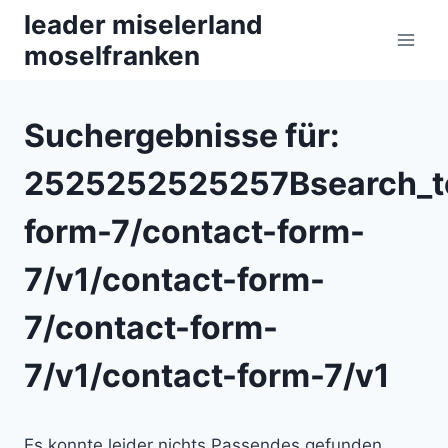
Zum
leader miselerland
Inhalt
moselfranken
springen
Suchergebnisse für:
2525252525257Bsearch_t
form-7/contact-form-
7/v1/contact-form-
7/contact-form-
7/v1/contact-form-7/v1
Es konnte leider nichts Passendes gefunden