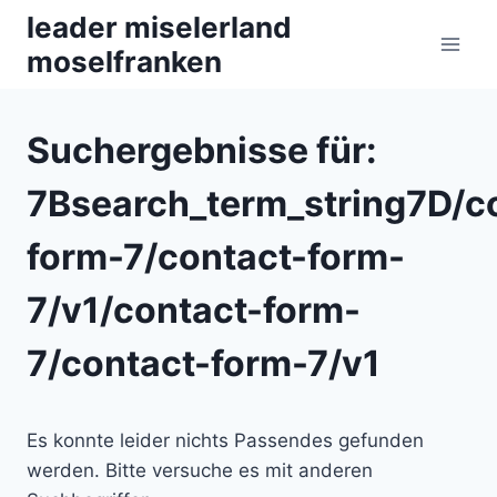
Zum
leader miselerland
Inhalt
moselfranken
springen
Suchergebnisse für:
7Bsearch_term_string7D/c
form-7/contact-form-
7/v1/contact-form-
7/contact-form-7/v1
Es konnte leider nichts Passendes gefunden
werden. Bitte versuche es mit anderen