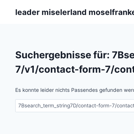
Zum
leader miselerland moselfrank
Inhalt
springen
Suchergebnisse für:
7Bse
7/v1/contact-form-7/con
Es konnte leider nichts Passendes gefunden werd
Suchen
nach: